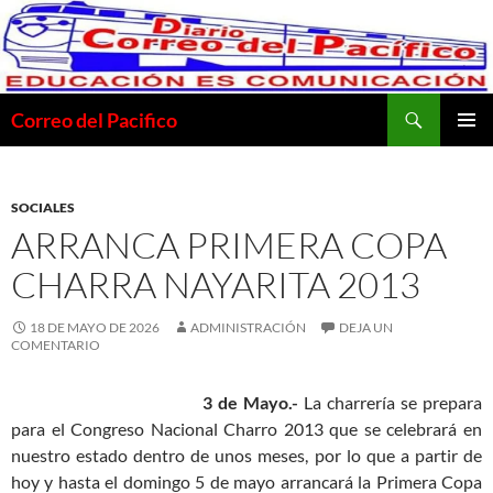
Saltar
al
contenido
Buscar
Correo del Pacifico
MENÚ
PRINCI
SOCIALES
ARRANCA PRIMERA COPA
CHARRA NAYARITA 2013
18 DE MAYO DE 2026
ADMINISTRACIÓN
DEJA UN
COMENTARIO
3 de Mayo.-
La charrería se prepara
para el Congreso Nacional Charro 2013 que se celebrará en
nuestro estado dentro de unos meses, por lo que a partir de
hoy y hasta el domingo 5 de mayo arrancará la Primera Copa