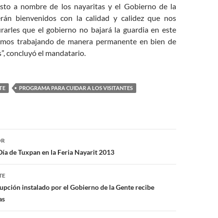
to a nombre de los nayaritas y el Gobierno de la
rán bienvenidos con la calidad y calidez que nos
urarles que el gobierno no bajará la guardia en este
emos trabajando de manera permanente en bien de
s”, concluyó el mandatario.
TE
PROGRAMA PARA CUIDAR A LOS VISITANTES
ón
OR
 Día de Tuxpan en la Feria Nayarit 2013
TE
pción instalado por el Gobierno de la Gente recibe
as