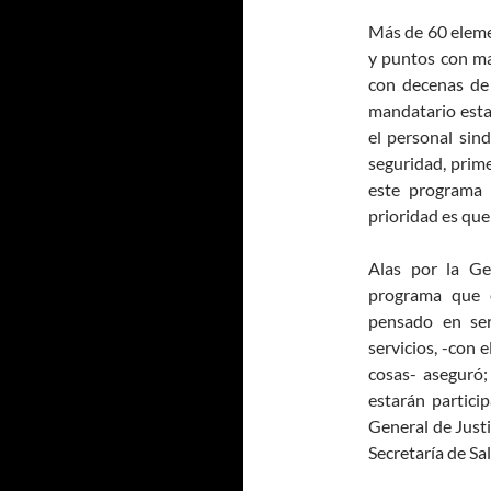
Más de 60 eleme
y puntos con ma
con decenas de
mandatario esta
el personal sin
seguridad, prime
este programa 
prioridad es que 
Alas por la Ge
programa que 
pensado en ser
servicios, -con
cosas- aseguró
estarán partici
General de Justi
Secretaría de Sa