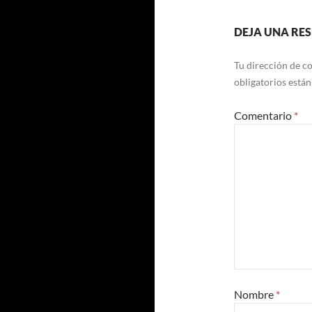
DEJA UNA RE
Tu dirección de co
obligatorios está
Comentario
*
Nombre
*