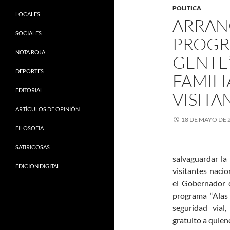
POLITICA
LOCALES
ARRAN
SOCIALES
PROGRA
NOTA ROJA
GENTE
DEPORTES
FAMILI
EDITORIAL
VISITA
ARTÍCULOS DE OPINIÓN
18 DE MAYO DE 
FILOSOFIA
SATIRICOSAS
salvaguardar la 
EDICION DIGITAL
visitantes nacio
el Gobernador 
programa “Alas 
seguridad vial
gratuito a quiene