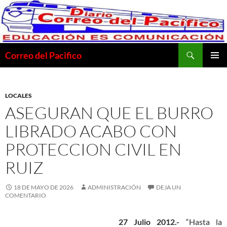
Saltar
al
contenido
Buscar
Correo del Pacifico
MENÚ
PRINCI
LOCALES
ASEGURAN QUE EL BURRO
LIBRADO ACABO CON
PROTECCION CIVIL EN
RUIZ
18 DE MAYO DE 2026
ADMINISTRACIÓN
DEJA UN
COMENTARIO
27 Julio 2012.-
“Hasta la