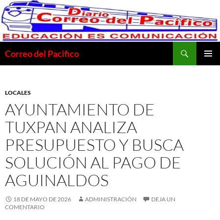
Saltar
al
contenido
Buscar
Correo del Pacifico
MENÚ
PRINCI
LOCALES
AYUNTAMIENTO DE
TUXPAN ANALIZA
PRESUPUESTO Y BUSCA
SOLUCIÓN AL PAGO DE
AGUINALDOS
18 DE MAYO DE 2026
ADMINISTRACIÓN
DEJA UN
COMENTARIO