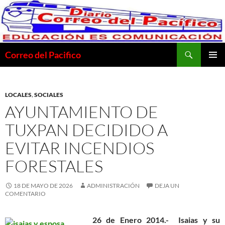
Saltar
al
contenido
Buscar
Correo del Pacifico
MENÚ
PRINCI
LOCALES
,
SOCIALES
AYUNTAMIENTO DE
TUXPAN DECIDIDO A
EVITAR INCENDIOS
FORESTALES
18 DE MAYO DE 2026
ADMINISTRACIÓN
DEJA UN
COMENTARIO
26 de Enero 2014.-
Isaias y su