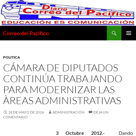
Saltar
al
contenido
Buscar
Correo del Pacifico
MENÚ
PRINCI
POLITICA
CÁMARA DE DIPUTADOS
CONTINÚA TRABAJANDO
PARA MODERNIZAR LAS
ÀREAS ADMINISTRATIVAS
18 DE MAYO DE 2026
ADMINISTRACIÓN
DEJA UN
COMENTARIO
3 Octubre 2012.-
Dando