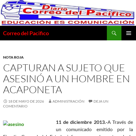
Saltar
al
contenido
Buscar
Correo del Pacifico
MENÚ
PRINCI
NOTA ROJA
CAPTURAN A SUJETO QUE
ASESINÓ A UN HOMBRE EN
ACAPONETA
18 DE MAYO DE 2026
ADMINISTRACIÓN
DEJA UN
COMENTARIO
11 de diciembre 2013.-
A Través de
un comunicado emitido por la