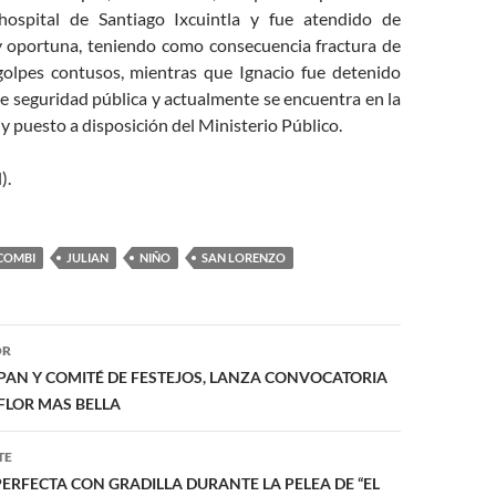
 hospital de Santiago Ixcuintla y fue atendido de
 oportuna, teniendo como consecuencia fractura de
olpes contusos, mientras que Ignacio fue detenido
e seguridad pública y actualmente se encuentra en la
 y puesto a disposición del Ministerio Público.
).
COMBI
JULIAN
NIÑO
SAN LORENZO
ón
OR
XPAN Y COMITÉ DE FESTEJOS, LANZA CONVOCATORIA
 FLOR MAS BELLA
TE
RFECTA CON GRADILLA DURANTE LA PELEA DE “EL