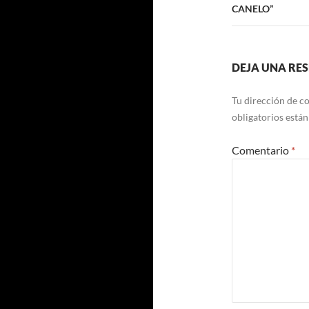
CANELO”
DEJA UNA RE
Tu dirección de co
obligatorios está
Comentario
*