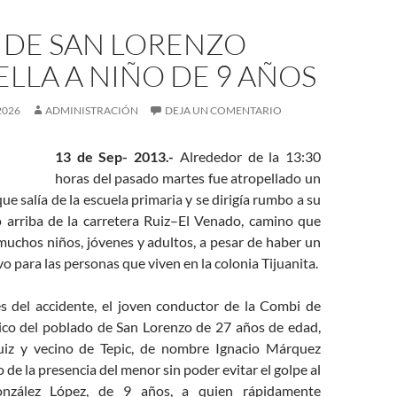
 DE SAN LORENZO
LLA A NIÑO DE 9 AÑOS
2026
ADMINISTRACIÓN
DEJA UN COMENTARIO
13 de Sep- 2013.-
Alrededor de la 13:30
horas del pasado martes fue atropellado un
e salía de la escuela primaria y se dirigía rumbo a su
 arriba de la carretera Ruiz–El Venado, camino que
muchos niños, jóvenes y adultos, a pesar de haber un
o para las personas que viven en la colonia Tijuanita.
del accidente, el joven conductor de la Combi de
ico del poblado de San Lorenzo de 27 años de edad,
Ruiz y vecino de Tepic, de nombre Ignacio Márquez
 de la presencia del menor sin poder evitar el golpe al
onzález López, de 9 años, a quien rápidamente