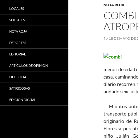
NOTA ROJA
LOCALES
COMBI
SOCIALES
ATROPE
NOTA ROJA
18 DE MAYO DE 
DEPORTES
EDITORIAL
ARTÍCULOS DE OPINIÓN
menor de edad qu
casa, caminando
FILOSOFIA
diario recorren 
SATIRICOSAS
andador exclusiv
EDICION DIGITAL
Minutos antes 
transporte públ
originario de 
Flores se percato
niño Julián G