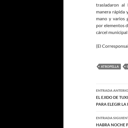
trasladaron al
manera rápida y
mano y varios g
por elementos d
cárcel municipal
(El Corresponsal
ATROPELLA
Navegaci
ENTRADA ANTERI
de
EL EJIDO DE TU
PARA ELEGIR LA
entradas
ENTRADA SIGUIEN
HABRA NOCHE PE