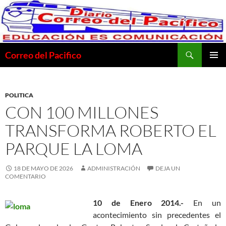
Saltar
al
contenido
Buscar
Correo del Pacifico
MENÚ
PRINCI
POLITICA
CON 100 MILLONES
TRANSFORMA ROBERTO EL
PARQUE LA LOMA
18 DE MAYO DE 2026
ADMINISTRACIÓN
DEJA UN
COMENTARIO
10 de Enero 2014.-
En un
acontecimiento sin precedentes el