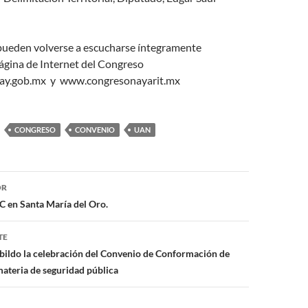
 pueden volverse a escucharse íntegramente
ágina de Internet del Congreso
y.gob.mx y www.congresonayarit.mx
CONGRESO
CONVENIO
UAN
ón
OR
NC en Santa María del Oro.
TE
bildo la celebración del Convenio de Conformación de
ateria de seguridad pública