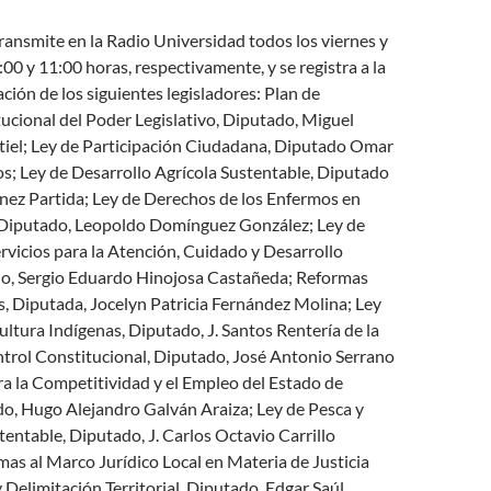
ransmite en la Radio Universidad todos los viernes y
:00 y 11:00 horas, respectivamente, y se registra a la
ación de los siguientes legisladores: Plan de
tucional del Poder Legislativo, Diputado, Miguel
iel; Ley de Participación Ciudadana, Diputado Omar
s; Ley de Desarrollo Agrícola Sustentable, Diputado
nez Partida; Ley de Derechos de los Enfermos en
 Diputado, Leopoldo Domínguez González; Ley de
rvicios para la Atención, Cuidado y Desarrollo
ado, Sergio Eduardo Hinojosa Castañeda; Reformas
, Diputada, Jocelyn Patricia Fernández Molina; Ley
ltura Indígenas, Diputado, J. Santos Rentería de la
ntrol Constitucional, Diputado, José Antonio Serrano
a la Competitividad y el Empleo del Estado de
do, Hugo Alejandro Galván Araiza; Ley de Pesca y
entable, Diputado, J. Carlos Octavio Carrillo
as al Marco Jurídico Local en Materia de Justicia
 Delimitación Territorial, Diputado, Edgar Saúl