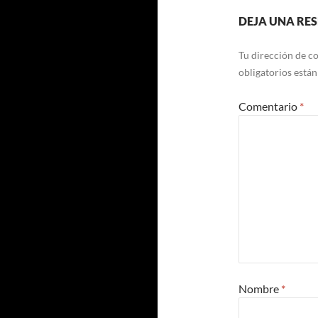
DEJA UNA RE
Tu dirección de co
obligatorios está
Comentario
*
Nombre
*