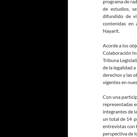
programa de radi
de estudios, s
difundido de vi
contenidas en 
Nayarit.
Acorde a los obj
Colaboración In
Tribuna Legislati
de la legalidad a
derechos y las o
vigentes en nues
Con una particip
representadas e
integrantes de l
un total de 14 
entrevistas con 
perspectiva de l