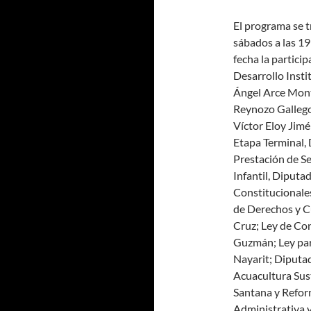
El programa se t
sábados a las 19
fecha la particip
Desarrollo Insti
Ángel Arce Mont
Reynozo Gallego
Víctor Eloy Jimé
Etapa Terminal,
Prestación de Se
Infantil, Diput
Constitucionales
de Derechos y Cu
Cruz; Ley de Co
Guzmán; Ley par
Nayarit; Diputa
Acuacultura Sust
Santana y Reform
Administrativa y