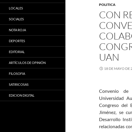
POLITICA
LOCALES
CON R
SOCIALES
CONVE
NOTA ROJA
COLAB
DEPORTES
CONGR
EDITORIAL
UAN
ARTÍCULOS DE OPINIÓN
18 DE MAYO DE 
FILOSOFIA
SATIRICOSAS
Convenio de C
EDICION DIGITAL
Universidad Au
Congreso del 
Jiménez, se cu
Desarrollo Inst
relacionadas con