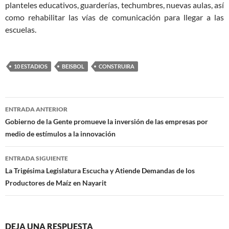
planteles educativos, guarderías, techumbres, nuevas aulas, así
como rehabilitar las vías de comunicación para llegar a las
escuelas.
10 ESTADIOS
BEISBOL
CONSTRUIRA
Navegación
ENTRADA ANTERIOR
de
Gobierno de la Gente promueve la inversión de las empresas por
medio de estímulos a la innovación
entradas
ENTRADA SIGUIENTE
La Trigésima Legislatura Escucha y Atiende Demandas de los
Productores de Maíz en Nayarit
DEJA UNA RESPUESTA