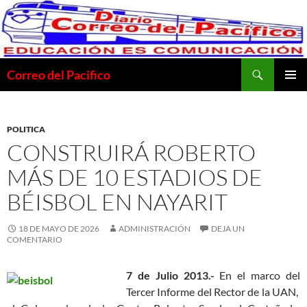
Saltar
al
contenido
Buscar
Correo del Pacifico
MENÚ
PRINCI
POLITICA
CONSTRUIRÁ ROBERTO
MÁS DE 10 ESTADIOS DE
BÉISBOL EN NAYARIT
18 DE MAYO DE 2026
ADMINISTRACIÓN
DEJA UN
COMENTARIO
7 de Julio 2013.-
En el marco del
Tercer Informe del Rector de la UAN,