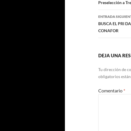
Preselección a Tr
entradas
ENTRADA SIGUIEN
BUSCA EL PRI D
CONAFOR
DEJA UNA RE
Tu dirección de co
obligatorios está
Comentario
*