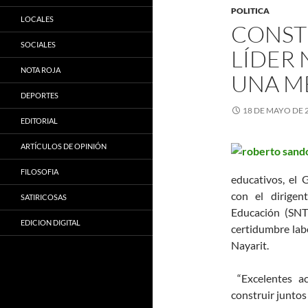
POLITICA
LOCALES
CONST
SOCIALES
LÍDER 
NOTA ROJA
UNA M
DEPORTES
18 DE MAYO DE 
EDITORIAL
ARTÍCULOS DE OPINIÓN
FILOSOFIA
educativos, el
con el dirigen
SATIRICOSAS
Educación (SNTE
EDICION DIGITAL
certidumbre labo
Nayarit.
“Excelentes ac
construir juntos