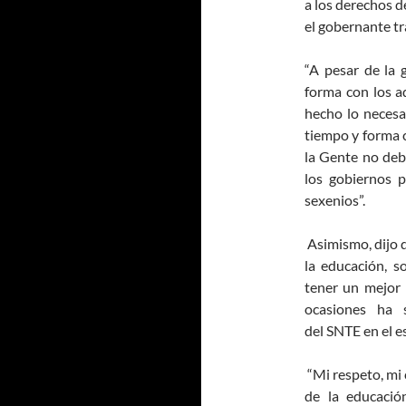
a los derechos d
el gobernante tr
“A pesar de la
forma con los 
hecho lo necesa
tiempo y forma c
la Gente no deb
los gobiernos 
sexenios”.
Asimismo, dijo qu
la educación, s
tener un mejor N
ocasiones ha s
del SNTE en el e
“Mi respeto, mi
de la educació