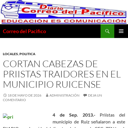
Saltar
al
contenido
Buscar
Correo del Pacifico
MENÚ
PRINCI
LOCALES
,
POLITICA
CORTAN CABEZAS DE
PRIISTAS TRAIDORES EN EL
MUNICIPIO RUICENSE
18 DE MAYO DE 2026
ADMINISTRACIÓN
DEJA UN
COMENTARIO
4 de Sep. 2013.-
Priístas del
municipio de Ruiz señalaron a este