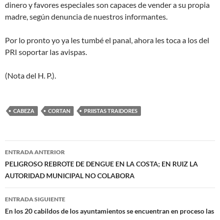
dinero y favores especiales son capaces de vender a su propia
madre, según denuncia de nuestros informantes.
Por lo pronto yo ya les tumbé el panal, ahora les toca a los del
PRI soportar las avispas.
(Nota del H. P.).
CABEZA
CORTAN
PRIISTAS TRAIDORES
Navegación
ENTRADA ANTERIOR
de
PELIGROSO REBROTE DE DENGUE EN LA COSTA; EN RUIZ LA
AUTORIDAD MUNICIPAL NO COLABORA
entradas
ENTRADA SIGUIENTE
En los 20 cabildos de los ayuntamientos se encuentran en proceso las