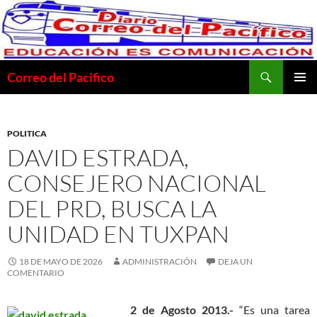
Saltar
al
contenido
Buscar
Correo del Pacifico
MENÚ
PRINCI
POLITICA
DAVID ESTRADA,
CONSEJERO NACIONAL
DEL PRD, BUSCA LA
UNIDAD EN TUXPAN
18 DE MAYO DE 2026
ADMINISTRACIÓN
DEJA UN
COMENTARIO
2 de Agosto 2013.-
“Es una tarea