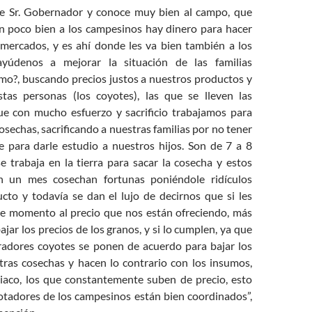
r. Gobernador y conoce muy bien al campo, que
n poco bien a los campesinos hay dinero para hacer
mercados, y es ahí donde les va bien también a los
ayúdenos a mejorar la situación de las familias
mo?, buscando precios justos a nuestros productos y
tas personas (los coyotes), las que se lleven las
ue con mucho esfuerzo y sacrificio trabajamos para
osechas, sacrificando a nuestras familias por no tener
te para darle estudio a nuestros hijos. Son de 7 a 8
e trabaja en la tierra para sacar la cosecha y estos
 un mes cosechan fortunas poniéndole ridículos
ucto y todavía se dan el lujo de decirnos que si les
e momento al precio que nos están ofreciendo, más
ajar los precios de los granos, y si lo cumplen, ya que
adores coyotes se ponen de acuerdo para bajar los
tras cosechas y hacen lo contrario con los insumos,
iaco, los que constantemente suben de precio, esto
otadores de los campesinos están bien coordinados”,