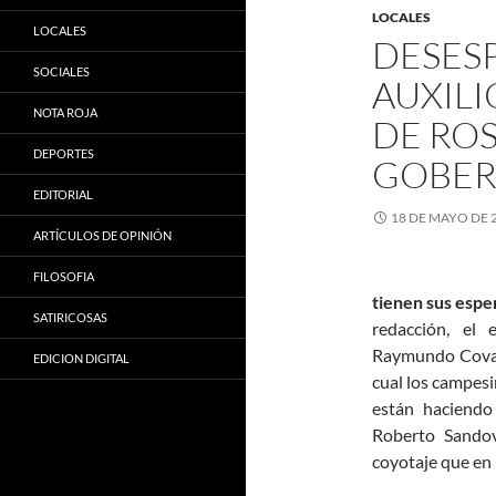
LOCALES
LOCALES
DESES
SOCIALES
AUXIL
NOTA ROJA
DE RO
DEPORTES
GOBER
EDITORIAL
18 DE MAYO DE 
ARTÍCULOS DE OPINIÓN
FILOSOFIA
tienen sus espe
SATIRICOSAS
redacción, el 
Raymundo Covarr
EDICION DIGITAL
cual los campes
están haciendo
Roberto Sandov
coyotaje que en 