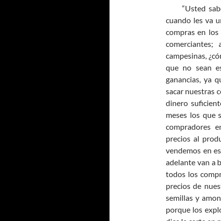
“Usted sabe S
cuando les va u
compras en los 
comerciantes; 
campesinas, ¿có
que no sean es
ganancias, ya q
sacar nuestras c
dinero suficien
meses los que s
compradores en
precios al prod
vendemos en es
adelante van a b
todos los compr
precios de nues
semillas y amon
porque los expl