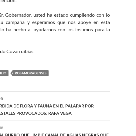
 mención.
 Gobernador, usted ha estado cumpliendo con lo
su campaña y esperamos que nos apoye en esta
 lo ha hecho al ayudarnos con los insumos para la
o Covarruibias
ILIO
ROSAMORADENSES
ón
OR
DIDA DE FLORA Y FAUNA EN EL PALAPAR POR
ESTALES PROVOCADOS: RAFA VEGA
TE
AL BURRO QUE LIMPIE CANAL DE AGUAS NEGRAS QUE