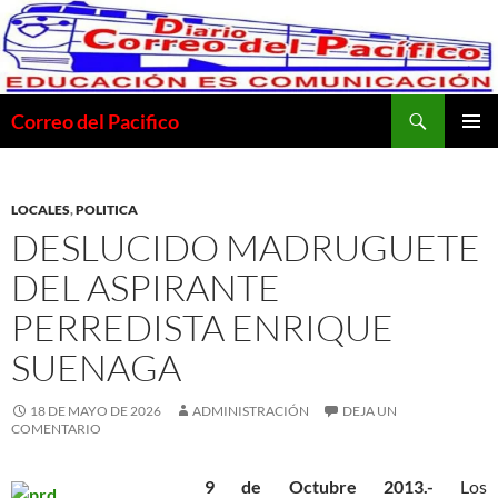
Saltar
al
contenido
Buscar
Correo del Pacifico
MENÚ
PRINCI
LOCALES
,
POLITICA
DESLUCIDO MADRUGUETE
DEL ASPIRANTE
PERREDISTA ENRIQUE
SUENAGA
18 DE MAYO DE 2026
ADMINISTRACIÓN
DEJA UN
COMENTARIO
9 de Octubre 2013.-
Los