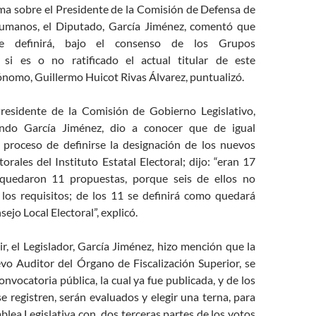
ema sobre el Presidente de la Comisión de Defensa de
umanos, el Diputado, García Jiménez, comentó que
se definirá, bajo el consenso de los Grupos
, si es o no ratificado el actual titular de este
omo, Guillermo Huicot Rivas Álvarez, puntualizó.
residente de la Comisión de Gobierno Legislativo,
ndo García Jiménez, dio a conocer que de igual
proceso de definirse la designación de los nuevos
orales del Instituto Estatal Electoral; dijo: “eran 17
, quedaron 11 propuestas, porque seis de ellos no
los requisitos; de los 11 se definirá como quedará
ejo Local Electoral”, explicó.
r, el Legislador, García Jiménez, hizo mención que la
evo Auditor del Órgano de Fiscalización Superior, se
onvocatoria pública, la cual ya fue publicada, y de los
e registren, serán evaluados y elegir una terna, para
blea Legislativa con dos terceras partes de los votos