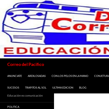
Saltar
al
contenido
Buscar
Correo del Pacifico
ANUNCIATE
ARDILOSADAS
CON LOS PELOS EN LA MANO
CONJETUR
SUCESOS
TRAPITOS AL SOL
ULTIMA EDICION
BLOG
Educación es comunicación
POLITICA