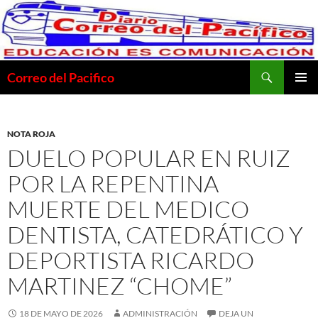
Saltar
al
contenido
Buscar
Correo del Pacifico
MENÚ
PRINCI
NOTA ROJA
DUELO POPULAR EN RUIZ
POR LA REPENTINA
MUERTE DEL MEDICO
DENTISTA, CATEDRÁTICO Y
DEPORTISTA RICARDO
MARTINEZ “CHOME”
18 DE MAYO DE 2026
ADMINISTRACIÓN
DEJA UN