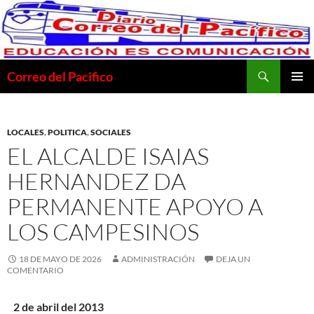
Saltar
al
contenido
Buscar
Correo del Pacifico
MENÚ
PRINCI
LOCALES
,
POLITICA
,
SOCIALES
EL ALCALDE ISAIAS
HERNANDEZ DA
PERMANENTE APOYO A
LOS CAMPESINOS
18 DE MAYO DE 2026
ADMINISTRACIÓN
DEJA UN
COMENTARIO
2 de abril del 2013