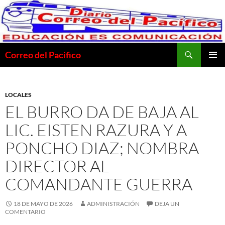
Saltar
al
contenido
Buscar
Correo del Pacifico
MENÚ
PRINCI
LOCALES
EL BURRO DA DE BAJA AL
LIC. EISTEN RAZURA Y A
PONCHO DIAZ; NOMBRA
DIRECTOR AL
COMANDANTE GUERRA
18 DE MAYO DE 2026
ADMINISTRACIÓN
DEJA UN
COMENTARIO