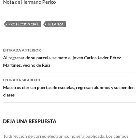
Nota de Hermano Perico
PROTECCION CIVIL
SE LANZA
Navegación
ENTRADA ANTERIOR
de
Al regresar de su parcela, se mato el joven Carlos Javier Pérez
Martínez, vecino de Ruiz
entradas
ENTRADA SIGUIENTE
Maestros cierran puertas de escuelas, regresan alumnos y suspenden
clases
DEJA UNA RESPUESTA
Tu dirección de correo electrónico no será publicada.
Los campos