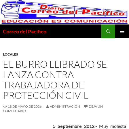
Saltar
al
contenido
Buscar
Correo del Pacifico
MENÚ
PRINCI
LOCALES
EL BURRO LLIBRADO SE
LANZA CONTRA
TRABAJADORA DE
PROTECCIÓN CIVIL
18 DE MAYO DE 2026
ADMINISTRACIÓN
DEJA UN
COMENTARIO
5 Septiembre 2012.-
Muy molesta