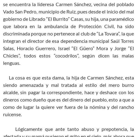
se encuentra la lideresa Carmen Sánchez, vecina del poblado
Vado San Pedro, municipio de Ruiz, pues desde el inicio del mal
gobierno de Librado “El Burrito” Casas, su hija, una paramédico
que labora en la ambulancia de Protección Civil, ha sido
discriminada porque no pertenece al club de “La Tovara”, la que
integran el director de esa dependencia municipal Saúl Torres
Salas, Horacio Guerrero, Israel “El Güero” Mora y Jorge “El
Chicles”, todos estos “cocodrilos”, según dicen las malas
lenguas.
La cosa es que esta dama, la hija de Carmen Sánchez, esta
siendo amenazada y mal tratada al estilo del mero burro
alcalde, sin pagar la correspondiente, hace y deshace con los
dineros como dueño que es del dinero del pueblo, esto a que a
como de lugar la quiere ver fuera de la nómina y del rancho
ruicense.
Lógicamente que ante tanto abuso y prepotencia, la
afectada y su mamá pusieron el grito en el cielo, más ahora que