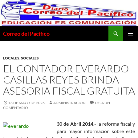
Saltar
al
contenido
Buscar
Correo del Pacifico
MENÚ
PRINCI
LOCALES
,
SOCIALES
EL CONTADOR EVERARDO
CASILLAS REYES BRINDA
ASESORIA FISCAL GRATUITA
18 DE MAYO DE 2026
ADMINISTRACIÓN
DEJA UN
COMENTARIO
30 de Abril 2014.-
la reforma fiscal y
para mayor información sobre este