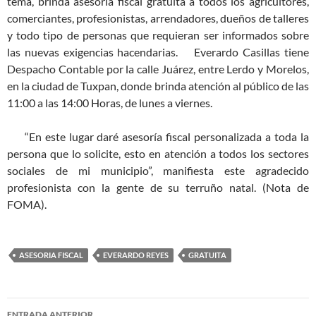
tema, brinda asesoría fiscal gratuita a todos los agricultores,
comerciantes, profesionistas, arrendadores, dueños de talleres
y todo tipo de personas que requieran ser informados sobre
las nuevas exigencias hacendarias.
Everardo Casillas tiene
Despacho Contable por la calle Juárez, entre Lerdo y Morelos,
en la ciudad de Tuxpan, donde brinda atención al público de las
11:00 a las 14:00 Horas, de lunes a viernes.
“En este lugar daré asesoría fiscal personalizada a toda la
persona que lo solicite, esto en atención a todos los sectores
sociales de mi municipio”, manifiesta este agradecido
profesionista con la gente de su terruño natal. (Nota de
FOMA).
ASESORIA FISCAL
EVERARDO REYES
GRATUITA
Navegación
ENTRADA ANTERIOR