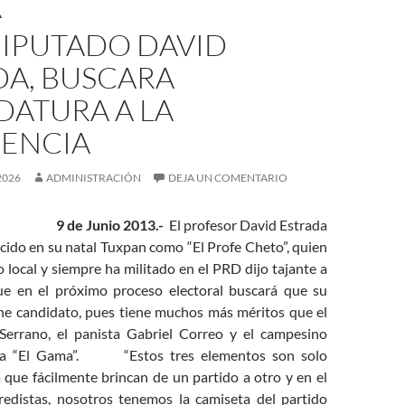
A
DIPUTADO DAVID
DA, BUSCARA
DATURA A LA
DENCIA
2026
ADMINISTRACIÓN
DEJA UN COMENTARIO
9 de Junio 2013.-
El profesor David Estrada
cido en su natal Tuxpan como “El Profe Cheto”, quien
 local y siempre ha militado en el PRD dijo tajante a
e en el próximo proceso electoral buscará que su
ne candidato, pues tiene muchos más méritos que el
Serrano, el panista Gabriel Correo y el campesino
a “El Gama”.
“Estos tres elementos son solo
 que fácilmente brincan de un partido a otro y en el
redistas, nosotros tenemos la camiseta del partido