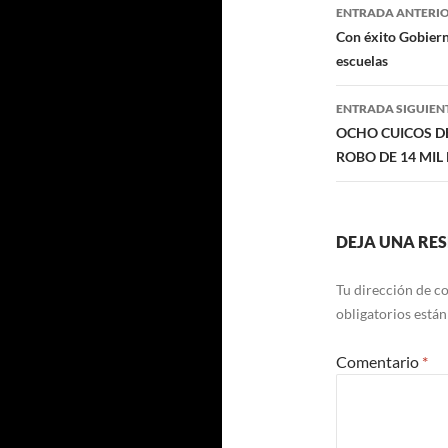
Navegaci
ENTRADA ANTERI
de
Con éxito Gobiern
escuelas
entradas
ENTRADA SIGUIEN
OCHO CUICOS D
ROBO DE 14 MIL
DEJA UNA RE
Tu dirección de co
obligatorios está
Comentario
*