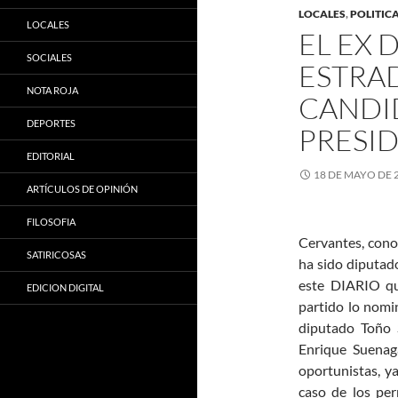
LOCALES
,
POLITIC
LOCALES
EL EX 
SOCIALES
ESTRA
NOTA ROJA
CANDI
DEPORTES
PRESI
EDITORIAL
18 DE MAYO DE 
ARTÍCULOS DE OPINIÓN
FILOSOFIA
Cervantes, cono
SATIRICOSAS
ha sido diputado
este DIARIO qu
EDICION DIGITAL
partido lo nomi
diputado Toño 
Enrique Suenag
oportunistas, ya
caso de los per