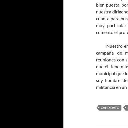
bien puesta, po
nuestra dirigenc
cuanta para busc
muy particular
comentó el prof
Nuestro entre
campaña de ma
reuniones con s
que él tiene má
municipal que l
soy hombre de 
militancia en un 
CANDIDATO