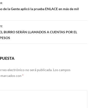
ón
OR
o de la Gente aplicó la prueba ENLACE en más de mil
TE
EL BURRO SERÁN LLAMADOS A CUENTAS POR EL
 PESOS
SPUESTA
rreo electrónico no será publicada.
Los campos
n marcados con
*