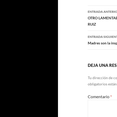
Navegaci
ENTRADA ANTERI
de
OTRO LAMENTABL
RUIZ
entradas
ENTRADA SIGUIEN
Madres son la ins
DEJA UNA RE
Tu dirección de co
obligatorios está
Comentario
*