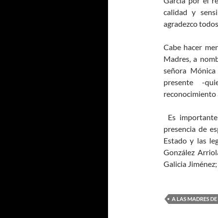
García por el r
calidad y sen
agradezco todos 
Cabe hacer menc
Madres, a nombr
señora Mónica 
presente -qu
reconocimiento a
Es importante
presencia de es
Estado y las le
González Arriol
Galicia Jiménez;
A LAS MADRES DE