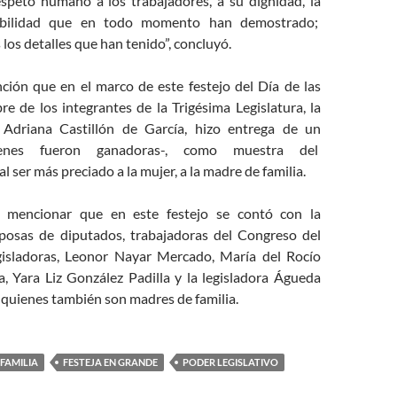
espeto humano a los trabajadores, a su dignidad, la
sibilidad que en todo momento han demostrado;
los detalles que han tenido”, concluyó.
ión que en el marco de este festejo del Día de las
e de los integrantes de la Trigésima Legislatura, la
Adriana Castillón de García, hizo entrega de un
ienes fueron ganadoras-, como muestra del
l ser más preciado a la mujer, a la madre de familia.
 mencionar que en este festejo se contó con la
posas de diputados, trabajadoras del Congreso del
gisladoras, Leonor Nayar Mercado, María del Rocío
a, Yara Liz González Padilla y la legisladora Águeda
 quienes también son madres de familia.
 FAMILIA
FESTEJA EN GRANDE
PODER LEGISLATIVO