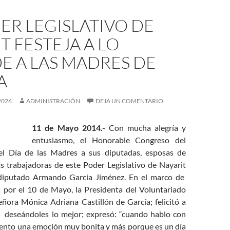
ER LEGISLATIVO DE
T FESTEJA A LO
E A LAS MADRES DE
A
2026
ADMINISTRACIÓN
DEJA UN COMENTARIO
11 de Mayo 2014.-
Con mucha alegría y
entusiasmo, el Honorable Congreso del
 el Día de las Madres a sus diputadas, esposas de
as trabajadoras de este Poder Legislativo de Nayarit
 diputado Armando García Jiménez.
En el marco de
n por el 10 de Mayo, la Presidenta del Voluntariado
eñora Mónica Adriana Castillón de García; felicitó a
, deseándoles lo mejor; expresó: “cuando hablo con
iento una emoción muy bonita y más porque es un día