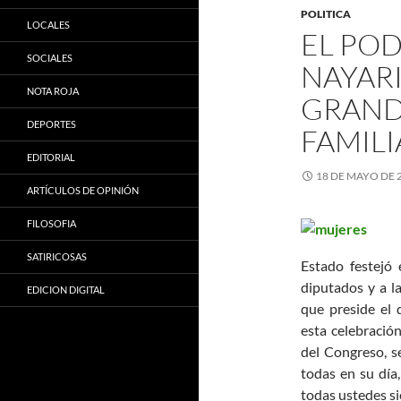
POLITICA
LOCALES
EL POD
SOCIALES
NAYARI
NOTA ROJA
GRAND
DEPORTES
FAMILI
EDITORIAL
18 DE MAYO DE 
ARTÍCULOS DE OPINIÓN
FILOSOFIA
SATIRICOSAS
Estado festejó
diputados y a l
EDICION DIGITAL
que preside el
esta celebració
del Congreso, s
todas en su día
todas ustedes s