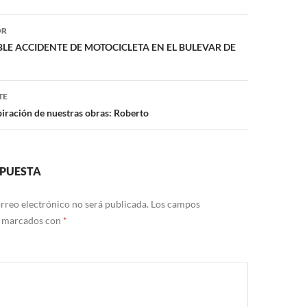
ón
OR
E ACCIDENTE DE MOTOCICLETA EN EL BULEVAR DE
TE
piración de nuestras obras: Roberto
SPUESTA
rreo electrónico no será publicada.
Los campos
n marcados con
*