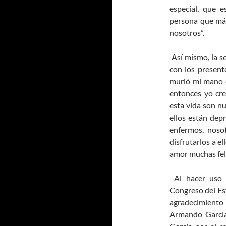
especial, que 
persona que más
nosotros”.
Así mismo, la s
con los present
murió mi mano d
entonces yo cr
esta vida son nu
ellos están dep
enfermos, noso
disfrutarlos a e
amor muchas feli
Al hacer uso d
Congreso del Es
agradecimiento
Armando García