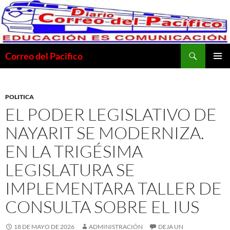
Saltar
al
contenido
Buscar
Correo del Pacifico
MENÚ
PRINCI
POLITICA
EL PODER LEGISLATIVO DE
NAYARIT SE MODERNIZA.
EN LA TRIGÉSIMA
LEGISLATURA SE
IMPLEMENTARA TALLER DE
CONSULTA SOBRE EL IUS
18 DE MAYO DE 2026
ADMINISTRACIÓN
DEJA UN