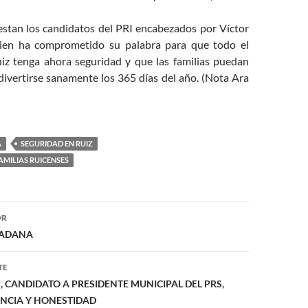
tan los candidatos del PRI encabezados por Víctor
ien ha comprometido su palabra para que todo el
iz tenga ahora seguridad y que las familias puedan
 y divertirse sanamente los 365 días del año. (Nota Ara
A
SEGURIDAD EN RUIZ
AMILIAS RUICENSES
ón
OR
DADANA
TE
 CANDIDATO A PRESIDENTE MUNICIPAL DEL PRS,
ENCIA Y HONESTIDAD