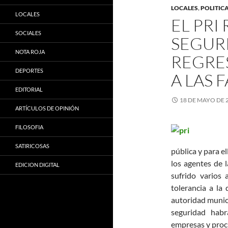
LOCALES
,
POLITIC
LOCALES
EL PRI
SOCIALES
SEGURI
NOTA ROJA
REGRE
DEPORTES
A LAS F
EDITORIAL
18 DE MAYO DE 
ARTÍCULOS DE OPINIÓN
FILOSOFIA
SATIRICOSAS
pública y para e
los agentes de l
EDICION DIGITAL
sufrido varios 
tolerancia a la 
autoridad municip
seguridad habr
empresas y procu