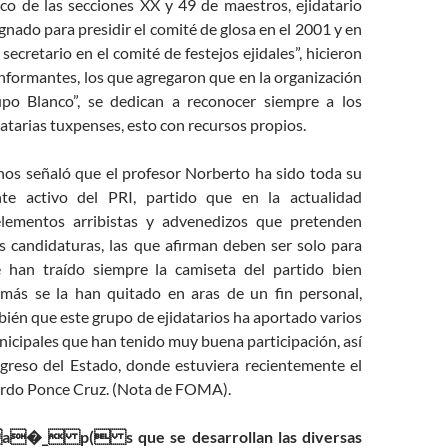
ico de las secciones XX y 49 de maestros, ejidatario
gnado para presidir el comité de glosa en el 2001 y en
secretario en el comité de festejos ejidales”, hicieron
nformantes, los que agregaron que en la organización
po Blanco”, se dedican a reconocer siempre a los
idatarias tuxpenses, esto con recursos propios.
 señaló que el profesor Norberto ha sido toda su
nte activo del PRI, partido que en la actualidad
lementos arribistas y advenedizos que pretenden
s candidaturas, las que afirman deben ser solo para
e han traído siempre la camiseta del partido bien
más se la han quitado en aras de un fin personal,
ién que este grupo de ejidatarios ha aportado varios
icipales que han tenido muy buena participación, así
reso del Estado, donde estuviera recientemente el
rdo Ponce Cruz. (Nota de FOMA).
 p( s que se desarrollan las diversas