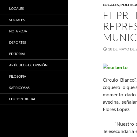
LOCALES
,
POLITIC
LOCALES
EL PRI
SOCIALES
REPRE
NOTA ROJA
MUNIC
DEPORTES
18 DE MAYO DE 
EDITORIAL
ARTÍCULOS DE OPINIÓN
FILOSOFIA
Círculo Blanco”
coquero lo que 
SATIRICOSAS
momento dado p
EDICION DIGITAL
avecina, señala
Flores López.
“Nuestro diri
Telesecundaria 