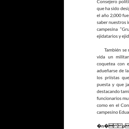
Consejero polít
que ha sido desi
el año 2,000 fue 
saber nuestros i
campesina “Gru
ejidatarios y ej
También se nos
vida un milita
coquetea con e
adueñarse de la
los priístas qu
puesta y que ja
destacando tamb
funcionarios mun
como en el Cong
campesino Edua
�n� pa�_