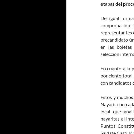
etapas del proc
De igual forma
comprobación d
representantes d
precandidato ún
en las boletas
selección intern
En cuanto a la 
por ciento total
con candidatos d
Estos y muchos 
Nayarit con cada
local que anal
nayaritas al in
Puntos Constitu
Saldate Castilló