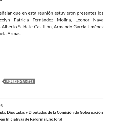
eñalar que en esta reunión estuvieron presentes los
Jocelyn Patricia Fernández Molina, Leonor Naya
 Alberto Saldate Castillón, Armando García Jiménez
uela Armas.
REPRESENTANTES
ón
OR
ada, Diputadas y Diputados de la Comisión de Gobernación
an Iniciativas de Reforma Electoral