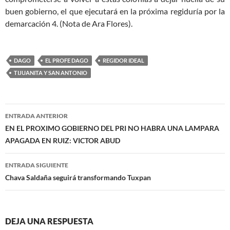
buen gobierno, el que ejecutará en la próxima regiduría por la
demarcación 4. (Nota de Ara Flores).
DAGO
EL PROFE DAGO
REGIDOR IDEAL
TIJUANITA Y SAN ANTONIO
Navegación
ENTRADA ANTERIOR
de
EN EL PROXIMO GOBIERNO DEL PRI NO HABRA UNA LAMPARA
APAGADA EN RUIZ: VICTOR ABUD
entradas
ENTRADA SIGUIENTE
Chava Saldaña seguirá transformando Tuxpan
DEJA UNA RESPUESTA