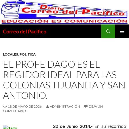
Saltar
al
contenido
Buscar
Correo del Pacifico
MENÚ
PRINCI
LOCALES
,
POLITICA
EL PROFE DAGO ES EL
REGIDOR IDEAL PARA LAS
COLONIAS TIJUANITA Y SAN
ANTONIO.
18 DE MAYO DE 2026
ADMINISTRACIÓN
DEJA UN
COMENTARIO
20 de Junio 2014.-
En su recorrido