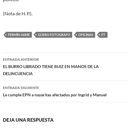
(Nota de H. P.).
FERMÍN JAIME
GÜERO FOTOGRAFO
OFICINAS
PT
Navegación
ENTRADA ANTERIOR
de
EL BURRO LIBRADO TIENE RUIZ EN MANOS DE LA
DELINCUENCIA
entradas
ENTRADA SIGUIENTE
Le cumple EPN a nayaritas afectados por Ingrid y Manuel
DEJA UNA RESPUESTA