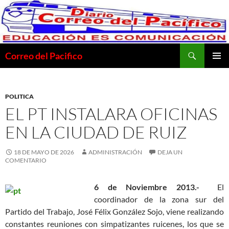
Saltar
al
contenido
Buscar
Correo del Pacifico
MENÚ
PRINCI
POLITICA
EL PT INSTALARA OFICINAS
EN LA CIUDAD DE RUIZ
18 DE MAYO DE 2026
ADMINISTRACIÓN
DEJA UN
COMENTARIO
6 de Noviembre 2013.-
El
coordinador de la zona sur del
Partido del Trabajo, José Félix González Sojo, viene realizando
constantes reuniones con simpatizantes ruicenes, los que se