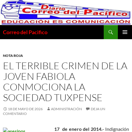
Saltar
al
contenido
Buscar
Correo del Pacifico
MENÚ
PRINCI
NOTA ROJA
EL TERRIBLE CRIMEN DE LA
JOVEN FABIOLA
CONMOCIONA LA
SOCIEDAD TUXPENSE
18 DE MAYO DE 2026
ADMINISTRACIÓN
DEJA UN
COMENTARIO
17 de enero del 2014.-
Indignación