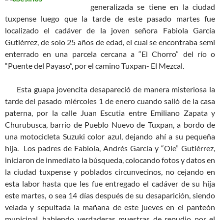
generalizada se tiene en la ciudad
tuxpense luego que la tarde de este pasado martes fue
localizado el cadáver de la joven señora Fabiola García
Gutiérrez, de solo 25 años de edad, el cual se encontraba semi
enterrado en una parcela cercana a “El Chorro” del río o
“Puente del Payaso”, por el camino Tuxpan- El Mezcal.
Esta guapa jovencita desapareció de manera misteriosa la
tarde del pasado miércoles 1 de enero cuando salió de la casa
paterna, por la calle Juan Escutia entre Emiliano Zapata y
Churubusca, barrio de Pueblo Nuevo de Tuxpan, a bordo de
una motocicleta Suzuki color azul, dejando ahí a su pequeña
hija. Los padres de Fabiola, Andrés García y “Ole” Gutiérrez,
iniciaron de inmediato la búsqueda, colocando fotos y datos en
la ciudad tuxpense y poblados circunvecinos, no cejando en
esta labor hasta que les fue entregado el cadáver de su hija
este martes, o sea 14 días después de su desaparición, siendo
velada y sepultada la mañana de este jueves en el panteón
municipal, habiendo verdaderas muestras de repudio por el