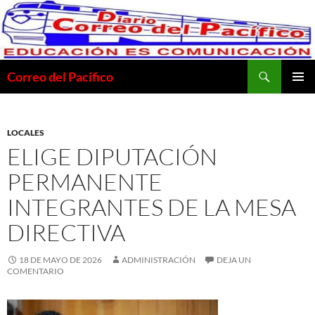
Saltar
al
contenido
Buscar
Correo del Pacifico
MENÚ
PRINCI
LOCALES
ELIGE DIPUTACIÓN
PERMANENTE
INTEGRANTES DE LA MESA
DIRECTIVA
18 DE MAYO DE 2026
ADMINISTRACIÓN
DEJA UN
COMENTARIO