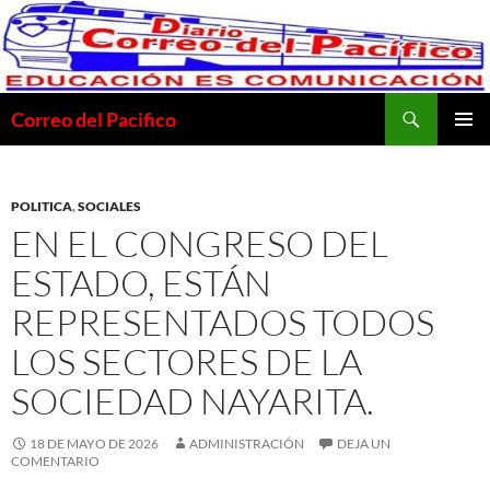
Saltar
al
contenido
Buscar
Correo del Pacifico
MENÚ
PRINCI
POLITICA
,
SOCIALES
EN EL CONGRESO DEL
ESTADO, ESTÁN
REPRESENTADOS TODOS
LOS SECTORES DE LA
SOCIEDAD NAYARITA.
18 DE MAYO DE 2026
ADMINISTRACIÓN
DEJA UN
COMENTARIO