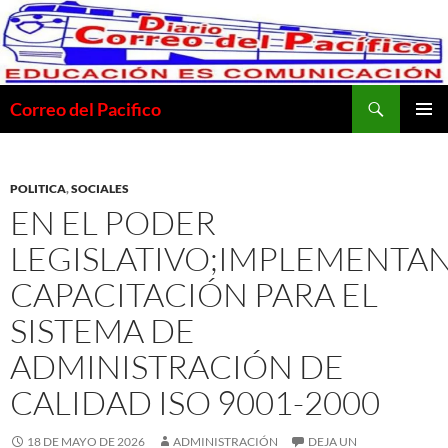
Saltar
al
contenido
Buscar
Correo del Pacifico
MENÚ
PRINCI
POLITICA
,
SOCIALES
EN EL PODER
LEGISLATIVO;IMPLEMENTA
CAPACITACIÓN PARA EL
SISTEMA DE
ADMINISTRACIÓN DE
CALIDAD ISO 9001-2000
18 DE MAYO DE 2026
ADMINISTRACIÓN
DEJA UN