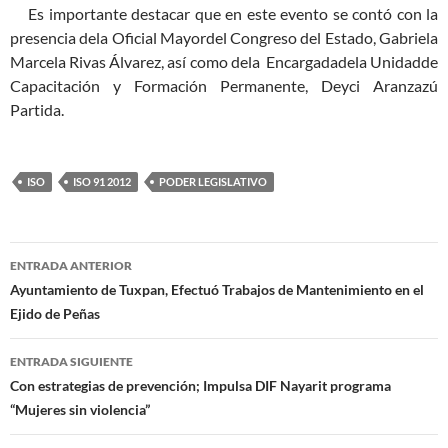
Es importante destacar que en este evento se contó con la
presencia dela Oficial Mayordel Congreso del Estado, Gabriela
Marcela Rivas Álvarez, así como dela Encargadadela Unidadde
Capacitación y Formación Permanente, Deyci Aranzazú
Partida.
ISO
ISO 91 2012
PODER LEGISLATIVO
Navegación
ENTRADA ANTERIOR
de
Ayuntamiento de Tuxpan, Efectuó Trabajos de Mantenimiento en el
Ejido de Peñas
entradas
ENTRADA SIGUIENTE
Con estrategias de prevención; Impulsa DIF Nayarit programa
“Mujeres sin violencia”