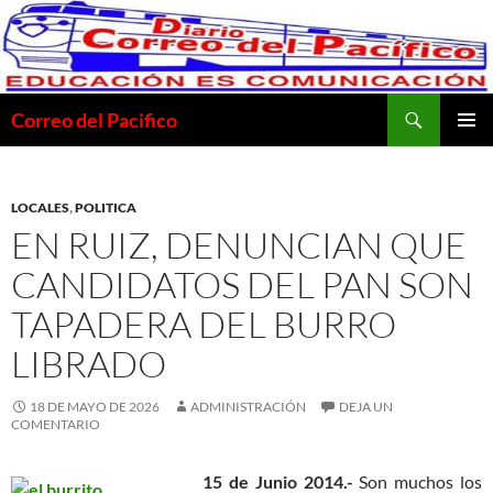
Saltar
al
contenido
Buscar
Correo del Pacifico
MENÚ
PRINCI
LOCALES
,
POLITICA
EN RUIZ, DENUNCIAN QUE
CANDIDATOS DEL PAN SON
TAPADERA DEL BURRO
LIBRADO
18 DE MAYO DE 2026
ADMINISTRACIÓN
DEJA UN
COMENTARIO
15 de Junio 2014.-
Son muchos los