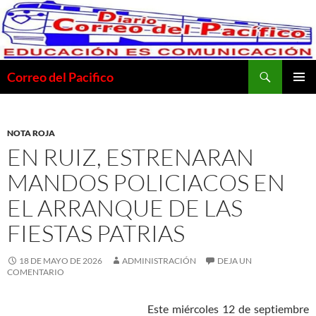
Saltar
al
contenido
Buscar
Correo del Pacifico
MENÚ
PRINCI
NOTA ROJA
EN RUIZ, ESTRENARAN
MANDOS POLICIACOS EN
EL ARRANQUE DE LAS
FIESTAS PATRIAS
18 DE MAYO DE 2026
ADMINISTRACIÓN
DEJA UN
COMENTARIO
Este miércoles 12 de septiembre