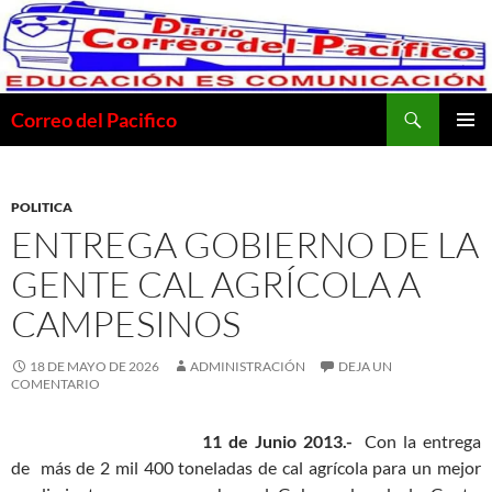
Saltar
al
contenido
Buscar
Correo del Pacifico
MENÚ
PRINCI
POLITICA
ENTREGA GOBIERNO DE LA
GENTE CAL AGRÍCOLA A
CAMPESINOS
18 DE MAYO DE 2026
ADMINISTRACIÓN
DEJA UN
COMENTARIO
11 de Junio 2013.-
Con la entrega
de más de 2 mil 400 toneladas de cal agrícola para un mejor