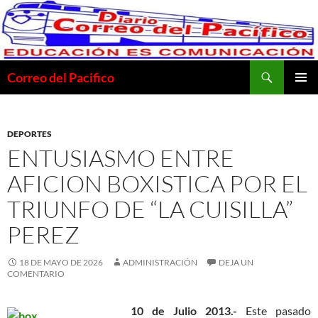
Saltar
al
contenido
Buscar
Correo del Pacifico
MENÚ
PRINCI
DEPORTES
ENTUSIASMO ENTRE
AFICION BOXISTICA POR EL
TRIUNFO DE “LA CUISILLA”
PEREZ
18 DE MAYO DE 2026
ADMINISTRACIÓN
DEJA UN
COMENTARIO
10 de Julio 2013.-
Este pasado