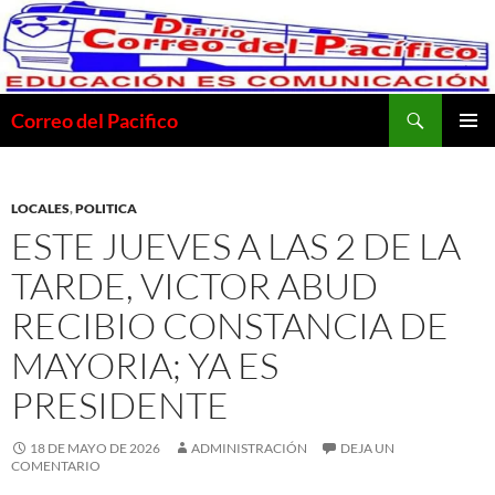
Saltar
al
contenido
Buscar
Correo del Pacifico
MENÚ
PRINCI
LOCALES
,
POLITICA
ESTE JUEVES A LAS 2 DE LA
TARDE, VICTOR ABUD
RECIBIO CONSTANCIA DE
MAYORIA; YA ES
PRESIDENTE
18 DE MAYO DE 2026
ADMINISTRACIÓN
DEJA UN
COMENTARIO