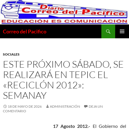
Saltar
al
contenido
Buscar
Correo del Pacifico
MENÚ
PRINCI
SOCIALES
ESTE PRÓXIMO SÁBADO, SE
REALIZARÁ EN TEPIC EL
«RECICLÓN 2012»:
SEMANAY
18 DE MAYO DE 2026
ADMINISTRACIÓN
DEJA UN
COMENTARIO
17 Agosto 2012.-
El Gobierno del