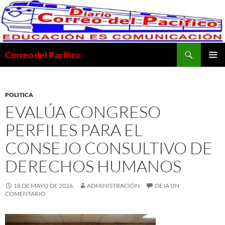
Saltar
al
contenido
Buscar
Correo del Pacifico
MENÚ
PRINCI
POLITICA
EVALÚA CONGRESO
PERFILES PARA EL
CONSEJO CONSULTIVO DE
DERECHOS HUMANOS
18 DE MAYO DE 2026
ADMINISTRACIÓN
DEJA UN
COMENTARIO