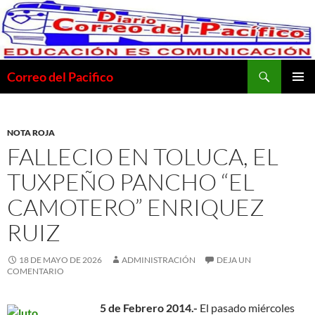
Saltar
al
contenido
Buscar
Correo del Pacifico
MENÚ
PRINCI
NOTA ROJA
FALLECIO EN TOLUCA, EL
TUXPEÑO PANCHO “EL
CAMOTERO” ENRIQUEZ
RUIZ
18 DE MAYO DE 2026
ADMINISTRACIÓN
DEJA UN
COMENTARIO
5 de Febrero 2014.-
El pasado miércoles