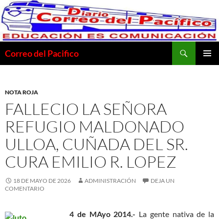
Saltar
al
contenido
Buscar
Correo del Pacifico
MENÚ
PRINCI
NOTA ROJA
FALLECIO LA SEÑORA
REFUGIO MALDONADO
ULLOA, CUÑADA DEL SR.
CURA EMILIO R. LOPEZ
18 DE MAYO DE 2026
ADMINISTRACIÓN
DEJA UN
COMENTARIO
4 de MAyo 2014.-
La gente nativa de la