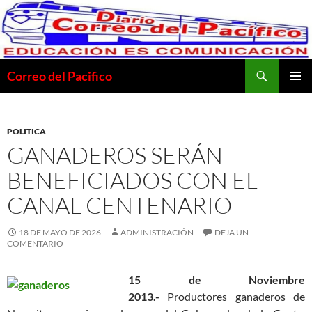
Saltar
al
contenido
Buscar
Correo del Pacifico
MENÚ
PRINCI
POLITICA
GANADEROS SERÁN
BENEFICIADOS CON EL
CANAL CENTENARIO
18 DE MAYO DE 2026
ADMINISTRACIÓN
DEJA UN
COMENTARIO
15 de Noviembre
2013.-
Productores ganaderos de