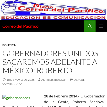
Saltar
al
contenido
Buscar
Correo del Pacifico
MENÚ
PRINCI
POLITICA
GOBERNADORES UNIDOS
SACAREMOS ADELANTE A
MÉXICO: ROBERTO
18 DE MAYO DE 2026
ADMINISTRACIÓN
DEJA UN
COMENTARIO
28 de Febrero 2014.-
El Gobernador
de la Gente, Roberto Sandoval