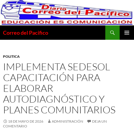
Saltar
al
contenido
Buscar
Correo del Pacifico
MENÚ
PRINCI
POLITICA
IMPLEMENTA SEDESOL
CAPACITACIÓN PARA
ELABORAR
AUTODIAGNÓSTICO Y
PLANES COMUNITARIOS
18 DE MAYO DE 2026
ADMINISTRACIÓN
DEJA UN
COMENTARIO