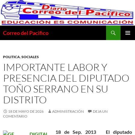
Saltar
al
contenido
Buscar
Correo del Pacifico
MENÚ
PRINCI
POLITICA
,
SOCIALES
IMPORTANTE LABOR Y
PRESENCIA DEL DIPUTADO
TOÑO SERRANO EN SU
DISTRITO
18 DE MAYO DE 2026
ADMINISTRACIÓN
DEJA UN
COMENTARIO
18 de Sep. 2013
El diputado