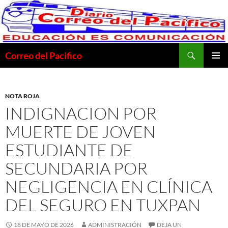
Saltar
al
contenido
Buscar
Correo del Pacifico
MENÚ
PRINCI
NOTA ROJA
INDIGNACION POR
MUERTE DE JOVEN
ESTUDIANTE DE
SECUNDARIA POR
NEGLIGENCIA EN CLÍNICA
DEL SEGURO EN TUXPAN
18 DE MAYO DE 2026
ADMINISTRACIÓN
DEJA UN