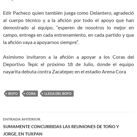
Edir Pacheco quien también juega como Delantero, agradeció
al cuerpo técnico y a la afición por todo el apoyo que han
demostrado al equipo, “esperen de nosotros lo mejor en
campo, entrega en cada entrenamiento, en cada partido y que
la afición vaya a apoyarnos siempre”.
Asimismo invitaron a la afición a apoyar a los Coras del
Deportivo Tepic el próximo 18 de Julio, donde el equipo
nayarita debuta contra Zacatepec en el estadio Arena Cora
BOFO
CORA
LLEGA DEL BOFO
Navegación
ENTRADA ANTERIOR
de
SUMAMENTE CONCURRIDAS LAS REUNIONES DE TOÑO Y
JORGE, EN TUXPAN