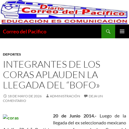
Saltar
al
contenido
Buscar
Correo del Pacifico
MENÚ
PRINCI
DEPORTES
INTEGRANTES DE LOS
CORAS APLAUDEN LA
LLEGADA DEL “BOFO»
18 DE MAYO DE 2026
ADMINISTRACIÓN
DEJA UN
COMENTARIO
20 de Junio 2014.-
Luego de la
llegada del ex seleccionado mexicano