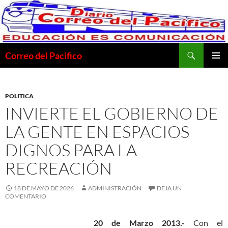
Saltar
al
contenido
Buscar
Correo del Pacifico
MENÚ
PRINCI
POLITICA
INVIERTE EL GOBIERNO DE
LA GENTE EN ESPACIOS
DIGNOS PARA LA
RECREACIÓN
18 DE MAYO DE 2026
ADMINISTRACIÓN
DEJA UN
COMENTARIO
20 de Marzo 2013.-
Con el