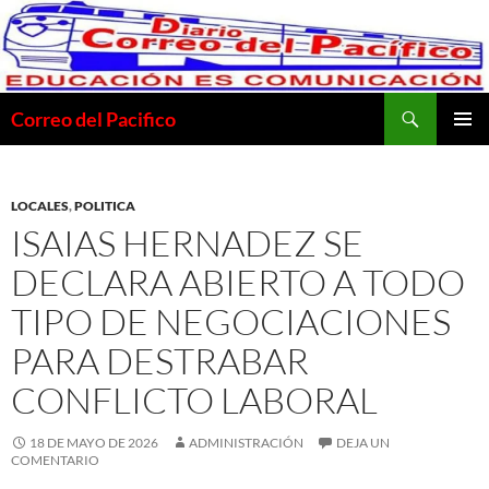
Saltar
al
contenido
Buscar
Correo del Pacifico
MENÚ
PRINCI
LOCALES
,
POLITICA
ISAIAS HERNADEZ SE
DECLARA ABIERTO A TODO
TIPO DE NEGOCIACIONES
PARA DESTRABAR
CONFLICTO LABORAL
18 DE MAYO DE 2026
ADMINISTRACIÓN
DEJA UN
COMENTARIO